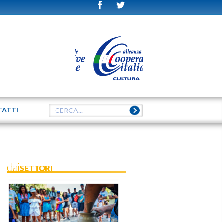
TATTI
daiSETTORI