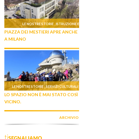
LE NOSTRE STORIE
ISTRUZIONE E
,
PIAZZA DEI MESTIERI APRE ANCHE
FORMAZIONE
A MILANO
LE NOSTRE STORIE
SERVIZI CULTURALI
,
LO SPAZIO NON È MAI STATO COSÌ
VICINO.
ARCHIVIO
tiSEGNALIAMO