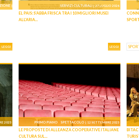
ZIONE
SERVIZI CULTURALI
|
|
27 LUGLIO 2026
EL PAIS: S’ABBA FRISCA TRA I 10 MIGLIORI MUSEI
CONNE
IO 2026
ALL’ARIA...
SPOR
SPOR
LEGGI
LEGGI
PRIMO PIANO
SPETTACOLO
E 2023
|
12 SETTEMBRE 2023
LE PROPOSTE DI ALLEANZA COOPERATIVE ITALIANE
BITAC
CULTURA SUL...
TURIST