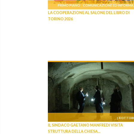
PRIMO PIANO
COMUNICAZIONE ED INFORMA
LA COOPERAZIONE AL SALONE DEL LIBRO DI
14 MAGG
TORINO 2026
|
4 OTTOBR
IL SINDACO GAETANO MANFREDI VISITA
STRUTTURA DELLA CHIESA...