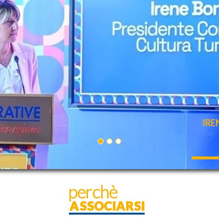
IRE
T
perchè
ASSOCIARSI