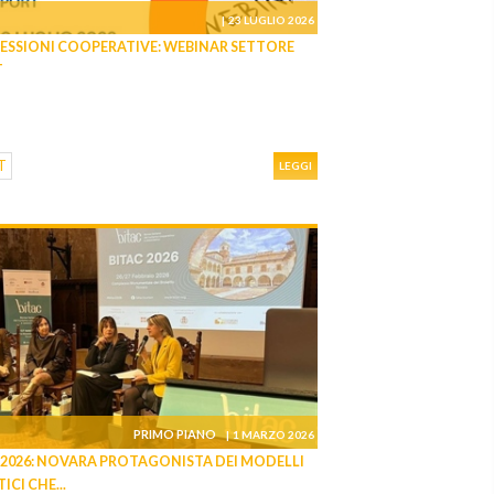
|
23 LUGLIO 2026
SSIONI COOPERATIVE: WEBINAR SETTORE
T
T
LEGGI
PRIMO PIANO
|
1 MARZO 2026
 2026: NOVARA PROTAGONISTA DEI MODELLI
ICI CHE...