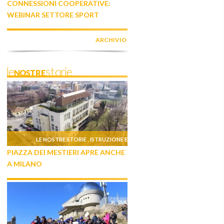
CONNESSIONI COOPERATIVE:
WEBINAR SETTORE SPORT
ARCHIVIO
leNOSTREstorie
LE NOSTRE STORIE
ISTRUZIONE E
,
PIAZZA DEI MESTIERI APRE ANCHE
FORMAZIONE
A MILANO