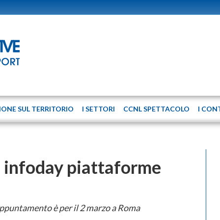
IONE SUL TERRITORIO
I SETTORI
CCNL SPETTACOLO
I CON
 infoday piattaforme
appuntamento è per il 2 marzo a Roma