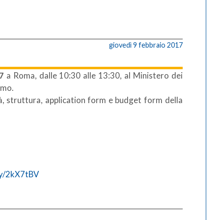
giovedì 9 febbraio 2017
7
a Roma
, dalle
10:30
alle
13:30
, al Ministero dei
ismo.
à
,
struttura
,
application form
e
budget form
della
.ly/2kX7tBV