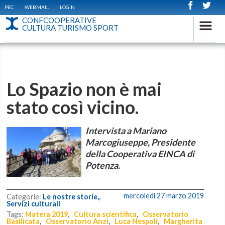
PEC
WEBMAIL
LOGIN
CONFCOOPERATIVE
CULTURA TURISMO SPORT
Lo Spazio non è mai
stato così vicino.
Intervista a Mariano
Marcogiuseppe, Presidente
della Cooperativa EINCA di
Potenza.
mercoledì 27 marzo 2019
Categorie:
Le nostre storie,
,
Servizi culturali
Tags:
Matera 2019
,
Cultura scientifica
,
Osservatorio
Basilicata
,
Osservatorio Anzi
,
Luca Nespoli
,
Margherita