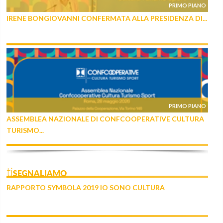
PRIMO PIANO
IRENE BONGIOVANNI CONFERMATA ALLA PRESIDENZA DI...
PRIMO PIANO
ASSEMBLEA NAZIONALE DI CONFCOOPERATIVE CULTURA
TURISMO...
tiSEGNALIAMO
RAPPORTO SYMBOLA 2019 IO SONO CULTURA