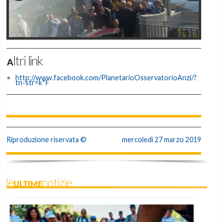
Altri link
http://www.facebook.com/PlanetarioOsservatorioAnzi/?
tn-str=k*F
Riproduzione riservata ©
mercoledì 27 marzo 2019
leULTIMEnotizie