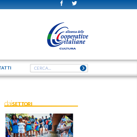
TATTI
daiSETTORI