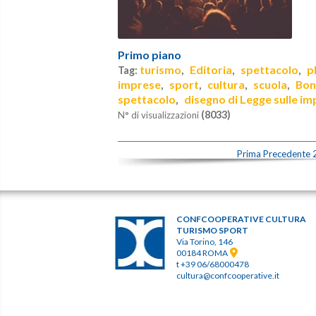
Primo piano
turismo
Editoria
spettacolo
p
Tag:
,
,
,
imprese
sport
cultura
scuola
Bon
,
,
,
,
spettacolo
disegno di Legge sulle im
,
(8033)
N° di visualizzazioni
Prima
Precedente
CONFCOOPERATIVE CULTURA
TURISMO SPORT
Via Torino, 146
00184 ROMA
t +39 06/68000478
cultura@confcooperative.it