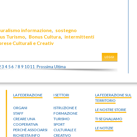
luralismo informazione
sostegno
,
us Turismo
Bonus Cultura
intermittenti
,
,
prese Culturali e Creativ
LEGGI
2
3
4
5
6
7
8
9
10
11
Prossima
Ultima
LA FEDERAZIONE
I SETTORI
LA FEDERAZIONE SUL
TERRITORIO
ORGANI
ISTRUZIONE E
LE NOSTRE STORIE
STAFF
FORMAZIONE
CREARE UNA
TURISMO
TI SEGNALIAMO
COOPERATIVA
SPORT
LE NOTIZIE
PERCHÈ ASSOCIARSI
CULTURALE E
RICHIESTA INFO
CREATIVO