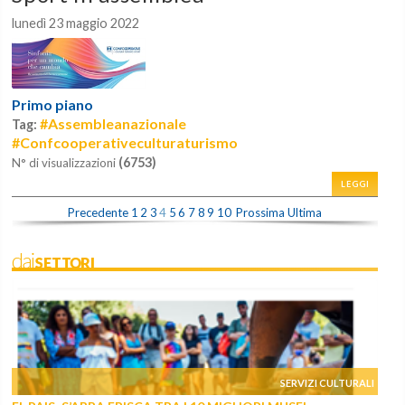
lunedì 23 maggio 2022
Primo piano
#Assembleanazionale
Tag:
#Confcooperativeculturaturismo
(6753)
N° di visualizzazioni
LEGGI
Precedente
1
2
3
4
5
6
7
8
9
10
Prossima
Ultima
daiSETTORI
SERVIZI CULTURALI