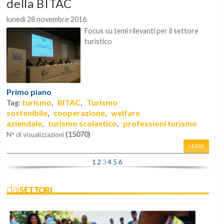
della BITAC
lunedì 28 novembre 2016
Focus su temi rilevanti per il settore
turistico
Primo piano
turismo
BITAC
Turismo
Tag:
,
,
sostenibile
cooperazione
welfare
,
,
aziendale
turismo scolastico
professioni turismo
,
,
(15070)
N° di visualizzazioni
LEGGI
1
2
3
4
5
6
daiSETTORI