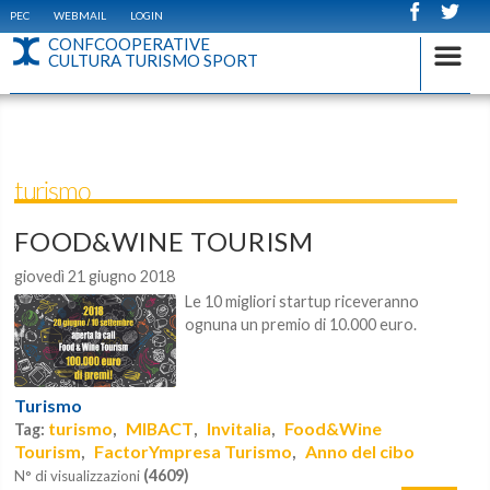
PEC
WEBMAIL
LOGIN
CONFCOOPERATIVE
CULTURA TURISMO SPORT
turismo
FOOD&WINE TOURISM
giovedì 21 giugno 2018
Le 10 migliori startup riceveranno
ognuna un premio di 10.000 euro.
Turismo
turismo
MIBACT
Invitalia
Food&Wine
Tag:
,
,
,
Tourism
FactorYmpresa Turismo
Anno del cibo
,
,
(4609)
N° di visualizzazioni