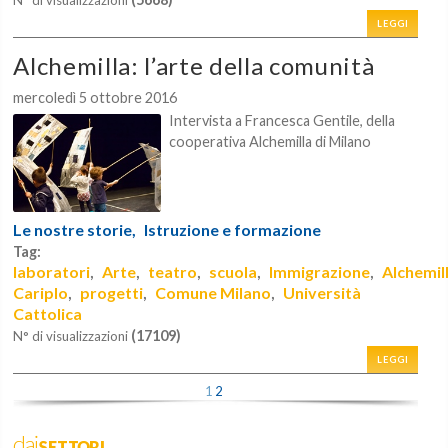
LEGGI
Alchemilla: l’arte della comunità
mercoledì 5 ottobre 2016
Intervista a Francesca Gentile, della
cooperativa Alchemilla di Milano
Le nostre storie,
Istruzione e formazione
Tag:
laboratori
Arte
teatro
scuola
Immigrazione
Alchemil
,
,
,
,
,
Cariplo
progetti
Comune Milano
Università
,
,
,
Cattolica
(17109)
N° di visualizzazioni
LEGGI
1
2
daiSETTORI