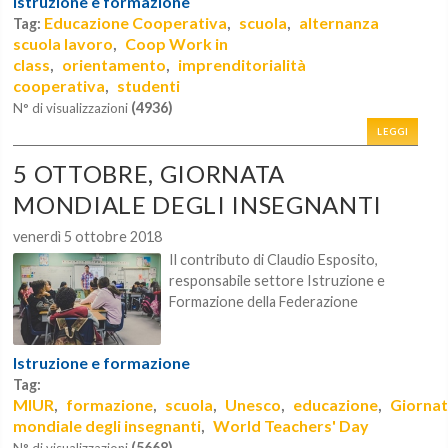
Istruzione e formazione
Educazione Cooperativa
scuola
alternanza
Tag:
,
,
scuola lavoro
Coop Work in
,
class
orientamento
imprenditorialità
,
,
cooperativa
studenti
,
(4936)
N° di visualizzazioni
LEGGI
5 OTTOBRE, GIORNATA
MONDIALE DEGLI INSEGNANTI
venerdì 5 ottobre 2018
Il contributo di Claudio Esposito,
responsabile settore Istruzione e
Formazione della Federazione
Istruzione e formazione
Tag:
MIUR
formazione
scuola
Unesco
educazione
Giorna
,
,
,
,
,
mondiale degli insegnanti
World Teachers' Day
,
(5668)
N° di visualizzazioni