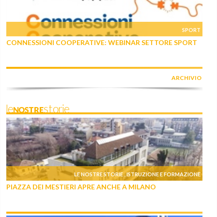
SPORT
CONNESSIONI COOPERATIVE: WEBINAR SETTORE SPORT
ARCHIVIO
leNOSTREstorie
LE NOSTRE STORIE
ISTRUZIONE E FORMAZIONE
,
PIAZZA DEI MESTIERI APRE ANCHE A MILANO