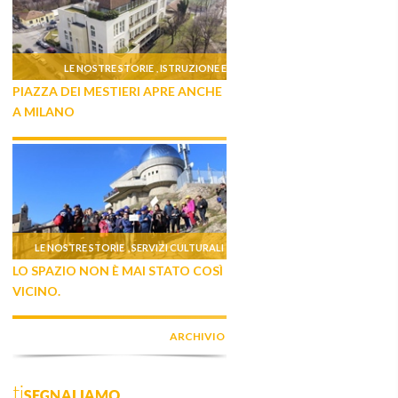
LE NOSTRE STORIE
ISTRUZIONE E
,
PIAZZA DEI MESTIERI APRE ANCHE
FORMAZIONE
A MILANO
LE NOSTRE STORIE
SERVIZI CULTURALI
,
LO SPAZIO NON È MAI STATO COSÌ
VICINO.
ARCHIVIO
tiSEGNALIAMO