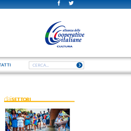
TATTI
daiSETTORI