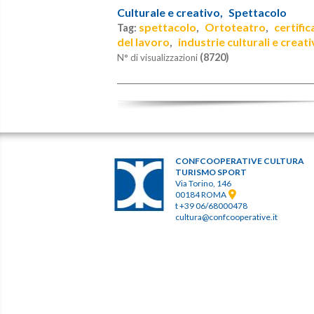
Culturale e creativo,
Spettacolo
spettacolo
Ortoteatro
certifi
Tag:
,
,
del lavoro
industrie culturali e creat
,
(8720)
N° di visualizzazioni
CONFCOOPERATIVE CULTURA
TURISMO SPORT
Via Torino, 146
00184 ROMA
t +39 06/68000478
cultura@confcooperative.it