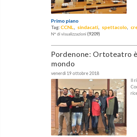
Primo piano
CCNL
sindacati
spettacolo
cr
Tag:
,
,
,
(9209)
N° di visualizzazioni
Pordenone: Ortoteatro è 
mondo
venerdì 19 ottobre 2018
Il 
Con
ric