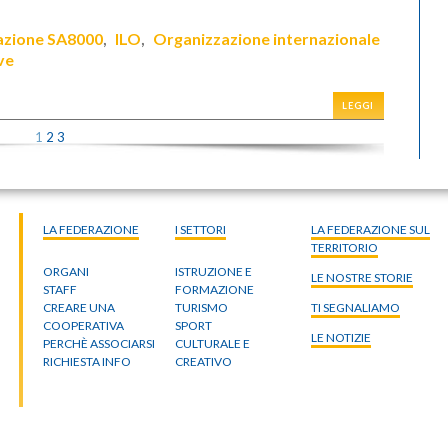
cazione SA8000
ILO
Organizzazione internazionale
,
,
ive
LEGGI
1
2
3
LA FEDERAZIONE
I SETTORI
LA FEDERAZIONE SUL
TERRITORIO
ORGANI
ISTRUZIONE E
LE NOSTRE STORIE
STAFF
FORMAZIONE
CREARE UNA
TURISMO
TI SEGNALIAMO
COOPERATIVA
SPORT
LE NOTIZIE
PERCHÈ ASSOCIARSI
CULTURALE E
RICHIESTA INFO
CREATIVO