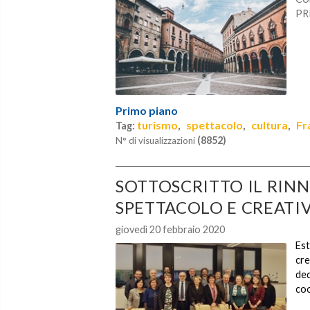
PR
Primo piano
turismo
spettacolo
cultura
Fr
Tag:
,
,
,
(8852)
N° di visualizzazioni
SOTTOSCRITTO IL RIN
SPETTACOLO E CREATIV
giovedì 20 febbraio 2020
Est
cre
ded
co