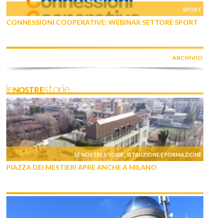
SPORT
CONNESSIONI COOPERATIVE: WEBINAR SETTORE SPORT
ARCHIVIO
leNOSTREstorie
LE NOSTRE STORIE
ISTRUZIONE E FORMAZIONE
,
PIAZZA DEI MESTIERI APRE ANCHE A MILANO