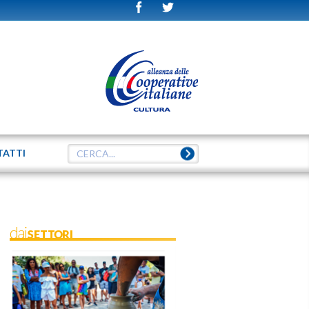
TATTI
daiSETTORI