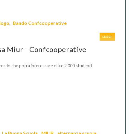
logo
Bando Confcooperative
,
LEGGI
esa Miur - Confcooperative
ordo che potrà interessare oltre 2.000 studenti
La Buona Scuola
MIUR
alternanza scuola
,
,
,