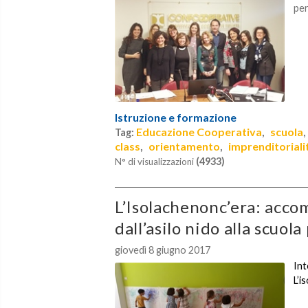
per
Istruzione e formazione
Educazione Cooperativa
scuola
Tag:
,
class
orientamento
imprenditoriali
,
,
(4933)
N° di visualizzazioni
L’Isolachenonc’era: acco
dall’asilo nido alla scuol
giovedì 8 giugno 2017
Int
L’i