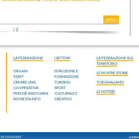
LEGGI
1
2
LA FEDERAZIONE
I SETTORI
LA FEDERAZIONE SUL
TERRITORIO
ORGANI
ISTRUZIONE E
LE NOSTRE STORIE
STAFF
FORMAZIONE
CREARE UNA
TURISMO
TI SEGNALIAMO
COOPERATIVA
SPORT
LE NOTIZIE
PERCHÈ ASSOCIARSI
CULTURALE E
RICHIESTA INFO
CREATIVO
: 80156250583
credit