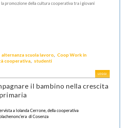
 la promozione della cultura cooperativa tra i giovani
alternanza scuola lavoro
Coop Work in
,
,
tà cooperativa
studenti
,
LEGGI
mpagnare il bambino nella crescita
a primaria
ervista a Iolanda Cerrone, della cooperativa
solachenonc’era
di Cosenza