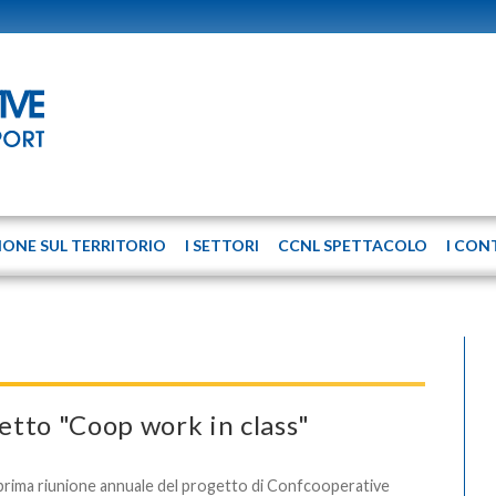
IONE SUL TERRITORIO
I SETTORI
CCNL SPETTACOLO
I CON
getto "Coop work in class"
prima riunione annuale del progetto di Confcooperative