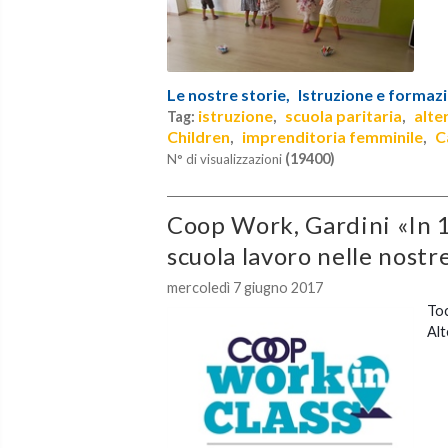
Le nostre storie,
Istruzione e formaz
istruzione
scuola paritaria
alte
Tag:
,
,
Children
imprenditoria femminile
C
,
,
(19400)
N° di visualizzazioni
Coop Work, Gardini «In 
scuola lavoro nelle nostr
mercoledì 7 giugno 2017
Toc
Alt