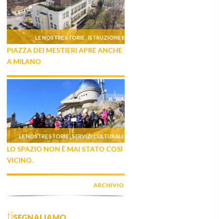
LE NOSTRE STORIE
ISTRUZIONE E
,
PIAZZA DEI MESTIERI APRE ANCHE
FORMAZIONE
A MILANO
LE NOSTRE STORIE
SERVIZI CULTURALI
,
LO SPAZIO NON È MAI STATO COSÌ
VICINO.
ARCHIVIO
tiSEGNALIAMO