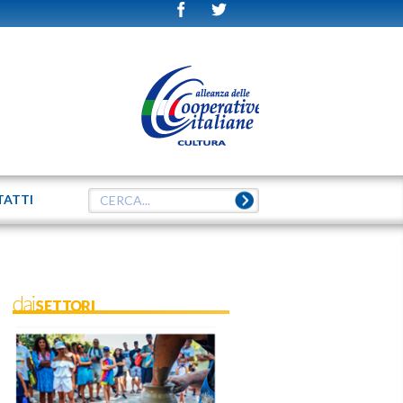
TATTI
daiSETTORI