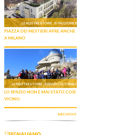
LE NOSTRE STORIE
ISTRUZIONE E
,
PIAZZA DEI MESTIERI APRE ANCHE
FORMAZIONE
A MILANO
LE NOSTRE STORIE
SERVIZI CULTURALI
,
LO SPAZIO NON È MAI STATO COSÌ
VICINO.
ARCHIVIO
tiSEGNALIAMO