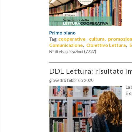
Primo piano
cooperative
cultura
promozion
Tag:
,
,
Comunicazione
Obiettivo Lettura
S
,
,
(7727)
N° di visualizzazioni
DDL Lettura: risultato i
giovedì 6 febbraio 2020
La 
E d