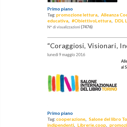
Primo piano
promozione lettura
Alleanza Co
Tag:
,
educativa
#ObiettivoLettura
DDL L
,
,
(7476)
N° di visualizzazioni
“Coraggiosi, Visionari, I
lunedì 9 maggio 2016
All
al 
Primo piano
cooperazione
Salone del libro T
Tag:
,
indipendenti
Librerie.coop
promozi
,
,