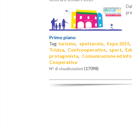
Dal
pre
Primo piano
turismo
spettacolo
Expo 2015
Tag:
,
,
Triulza
Confcooperative
sport
Ed
,
,
,
protagonista
Comunicazione ed Inf
,
Cooperativa
(17098)
N° di visualizzazioni