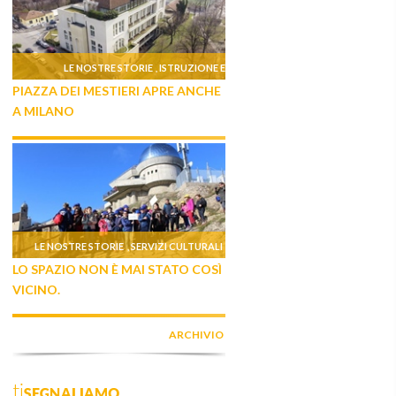
LE NOSTRE STORIE
ISTRUZIONE E
,
PIAZZA DEI MESTIERI APRE ANCHE
FORMAZIONE
A MILANO
LE NOSTRE STORIE
SERVIZI CULTURALI
,
LO SPAZIO NON È MAI STATO COSÌ
VICINO.
ARCHIVIO
tiSEGNALIAMO