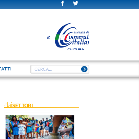
TATTI
daiSETTORI