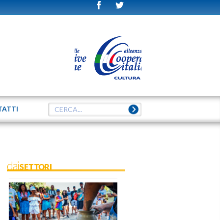
TATTI
daiSETTORI