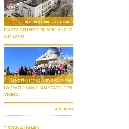
LE NOSTRE STORIE
ISTRUZIONE E
,
PIAZZA DEI MESTIERI APRE ANCHE
FORMAZIONE
A MILANO
LE NOSTRE STORIE
SERVIZI CULTURALI
,
LO SPAZIO NON È MAI STATO COSÌ
VICINO.
ARCHIVIO
tiSEGNALIAMO