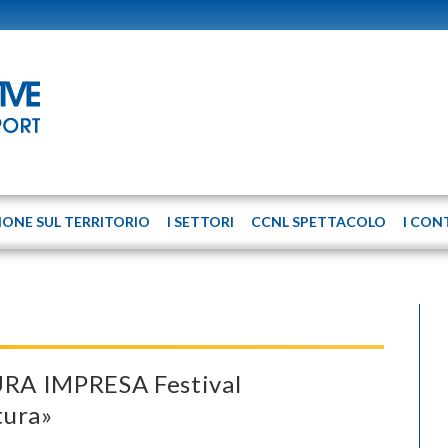
IONE SUL TERRITORIO
I SETTORI
CCNL SPETTACOLO
I CON
RA IMPRESA Festival
tura»