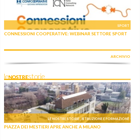
SPORT
CONNESSIONI COOPERATIVE: WEBINAR SETTORE SPORT
ARCHIVIO
leNOSTREstorie
LE NOSTRE STORIE
ISTRUZIONE E FORMAZIONE
,
PIAZZA DEI MESTIERI APRE ANCHE A MILANO