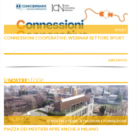
SPORT
CONNESSIONI COOPERATIVE: WEBINAR SETTORE SPORT
ARCHIVIO
leNOSTREstorie
LE NOSTRE STORIE
ISTRUZIONE E FORMAZIONE
,
PIAZZA DEI MESTIERI APRE ANCHE A MILANO