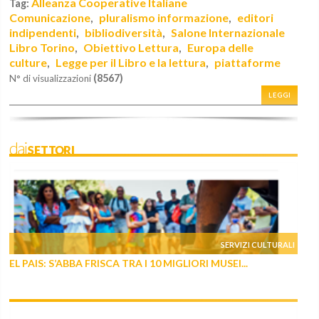
Alleanza Cooperative Italiane
Tag:
Comunicazione
pluralismo informazione
editori
,
,
indipendenti
bibliodiversità
Salone Internazionale
,
,
Libro Torino
Obiettivo Lettura
Europa delle
,
,
culture
Legge per il Libro e la lettura
piattaforme
,
,
(8567)
N° di visualizzazioni
LEGGI
daiSETTORI
SERVIZI CULTURALI
EL PAIS: S’ABBA FRISCA TRA I 10 MIGLIORI MUSEI...