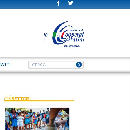
TATTI
daiSETTORI