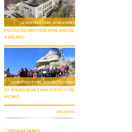
LE NOSTRE STORIE
ISTRUZIONE E
,
PIAZZA DEI MESTIERI APRE ANCHE
FORMAZIONE
A MILANO
LE NOSTRE STORIE
SERVIZI CULTURALI
,
LO SPAZIO NON È MAI STATO COSÌ
VICINO.
ARCHIVIO
tiSEGNALIAMO