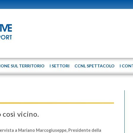
IONE SUL TERRITORIO
I SETTORI
CCNL SPETTACOLO
I CON
 così vicino.
ervista a Mariano Marcogiuseppe, Presidente della