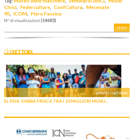
Museo delle maschere
seminario ANCI
Musei
Tag:
,
,
Civici
Federculture
ConfCultura
Mecenate
,
,
,
90
ICOM
Piero Fassino
,
,
(14683)
N° di visualizzazioni
LEGGI
daiSETTORI
SERVIZI CULTURALI
EL PAIS: S’ABBA FRISCA TRA I 10 MIGLIORI MUSEI...