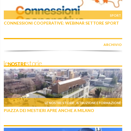
SPORT
CONNESSIONI COOPERATIVE: WEBINAR SETTORE SPORT
ARCHIVIO
leNOSTREstorie
LE NOSTRE STORIE
ISTRUZIONE E FORMAZIONE
,
PIAZZA DEI MESTIERI APRE ANCHE A MILANO