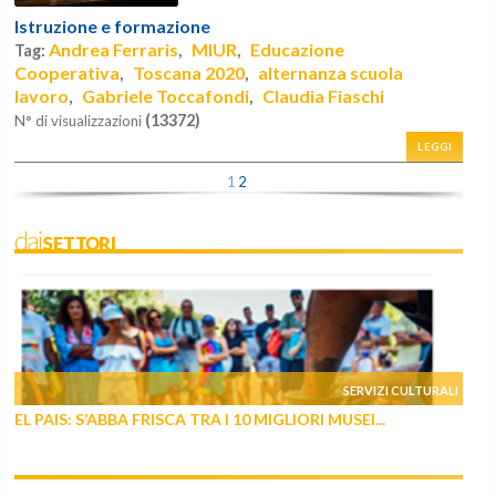
Istruzione e formazione
Andrea Ferraris
MIUR
Educazione
Tag:
,
,
Cooperativa
Toscana 2020
alternanza scuola
,
,
lavoro
Gabriele Toccafondi
Claudia Fiaschi
,
,
(13372)
N° di visualizzazioni
LEGGI
1
2
daiSETTORI
SERVIZI CULTURALI
EL PAIS: S’ABBA FRISCA TRA I 10 MIGLIORI MUSEI...