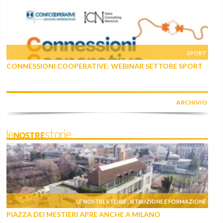
SPORT
CONNESSIONI COOPERATIVE: WEBINAR SETTORE SPORT
ARCHIVIO
leNOSTREstorie
LE NOSTRE STORIE
ISTRUZIONE E FORMAZIONE
,
PIAZZA DEI MESTIERI APRE ANCHE A MILANO