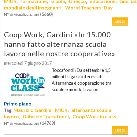
MIUR
formazione
scuola
Unesco
educazione
Giorna
,
,
,
,
,
mondiale degli insegnanti
World Teachers' Day
,
(5660)
N° di visualizzazioni
LEGGI
Coop Work, Gardini «In 15.000
hanno fatto alternanza scuola
lavoro nelle nostre cooperative»
mercoledì 7 giugno 2017
Toccafondi «Da settembre 1,5
milioni i ragazzi interessati.
Alternanza è cooperazione tra
scuole e mondo lavoro»
Primo piano
Maurizio Gardini
MIUR
alternanza scuola
Tag:
,
,
lavoro
Gabriele Toccafondi
Coop Work in class
,
,
(14769)
N° di visualizzazioni
LEGGI