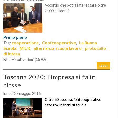
Accordo che potrà interessare oltre
2.000 studenti
Primo piano
cooperazione
Confcooperative
La Buona
Tag:
,
,
Scuola
MIUR
alternanza scuola lavoro
protocollo
,
,
,
di intesa
(15707)
N° di visualizzazioni
LEGGI
Toscana 2020: l’impresa si fa in
classe
lunedì 23 maggio 2016
Oltre 60 associazioni cooperative
nate fra i banchi di scuola