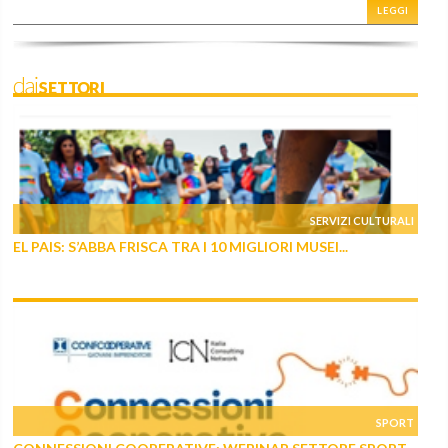
LEGGI
daiSETTORI
SERVIZI CULTURALI
EL PAIS: S’ABBA FRISCA TRA I 10 MIGLIORI MUSEI...
SPORT