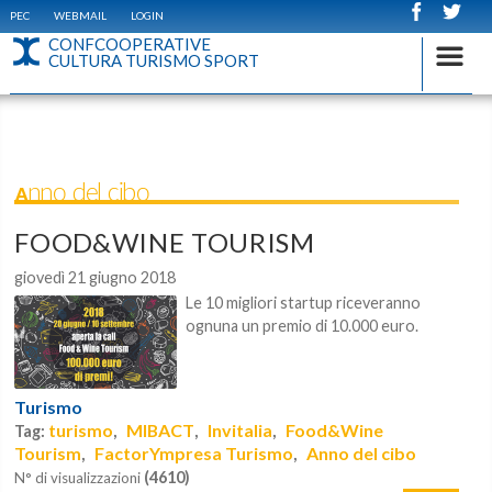
PEC
WEBMAIL
LOGIN
CONFCOOPERATIVE
CULTURA TURISMO SPORT
Anno del cibo
FOOD&WINE TOURISM
giovedì 21 giugno 2018
Le 10 migliori startup riceveranno
ognuna un premio di 10.000 euro.
Turismo
turismo
MIBACT
Invitalia
Food&Wine
Tag:
,
,
,
Tourism
FactorYmpresa Turismo
Anno del cibo
,
,
(4610)
N° di visualizzazioni