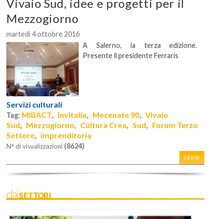
Vivaio Sud, idee e progetti per il
Mezzogiorno
martedì 4 ottobre 2016
A Salerno, la terza edizione.
Presente il presidente Ferraris
Servizi culturali
MIBACT
Invitalia
Mecenate 90
Vivaio
Tag:
,
,
,
Sud
Mezzogiorno
Cultura Crea
Sud
Forum Terzo
,
,
,
,
Settore
imprenditoria
,
(8624)
N° di visualizzazioni
LEGGI
daiSETTORI