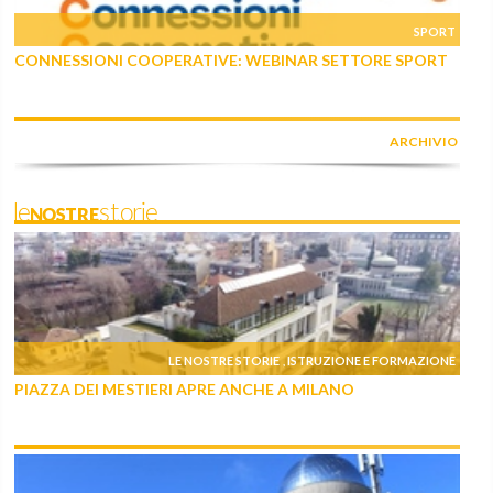
SPORT
CONNESSIONI COOPERATIVE: WEBINAR SETTORE SPORT
ARCHIVIO
leNOSTREstorie
LE NOSTRE STORIE
ISTRUZIONE E FORMAZIONE
,
PIAZZA DEI MESTIERI APRE ANCHE A MILANO