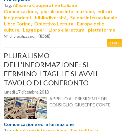
Alleanza Cooperative Italiane
Tag:
Comunicazione
pluralismo informazione
editori
,
,
indipendenti
bibliodiversità
Salone Internazionale
,
,
Libro Torino
Obiettivo Lettura
Europa delle
,
,
culture
Legge per il Libro e la lettura
piattaforme
,
,
(8568)
N° di visualizzazioni
LEGGI
PLURALISMO
DELL’INFORMAZIONE: SI
FERMINO I TAGLI E SI AVVII
TAVOLO DI CONFRONTO
lunedì 17 dicembre 2018
APPELLO AL PRESIDENTE DEL
CONSIGLIO, GIUSEPPE CONTE
Comunicazione ed informazione
pluralismo informazione
Tagli editoria
Tag:
,