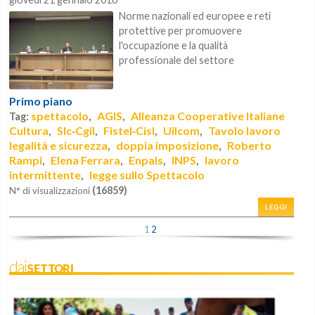
Norme nazionali ed europee e reti
protettive per promuovere
l'occupazione e la qualità
professionale del settore
Primo piano
spettacolo
AGIS
Alleanza Cooperative Italiane
Tag:
,
,
Cultura
Slc‐Cgil
Fistel‐Cisl
Uilcom
Tavolo lavoro
,
,
,
,
legalità e sicurezza
doppia imposizione
Roberto
,
,
Rampi
Elena Ferrara
Enpals
INPS
lavoro
,
,
,
,
intermittente
legge sullo Spettacolo
,
(16859)
N° di visualizzazioni
LEGGI
1
2
daiSETTORI