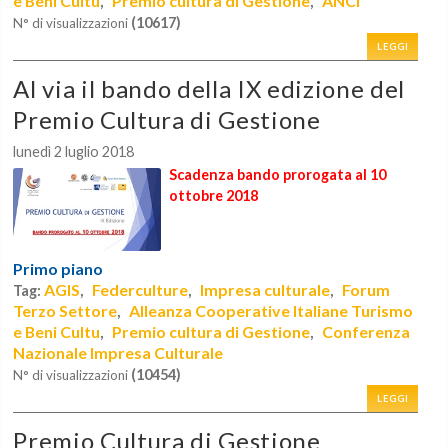
e Beni Cultu
Premio cultura di Gestione
ANCI
,
,
(10617)
N° di visualizzazioni
LEGGI
Al via il bando della IX edizione del
Premio Cultura di Gestione
lunedì 2 luglio 2018
Scadenza bando prorogata al 10
ottobre 2018
Primo piano
AGIS
Federculture
Impresa culturale
Forum
Tag:
,
,
,
Terzo Settore
Alleanza Cooperative Italiane Turismo
,
e Beni Cultu
Premio cultura di Gestione
Conferenza
,
,
Nazionale Impresa Culturale
(10454)
N° di visualizzazioni
LEGGI
Premio Cultura di Gestione