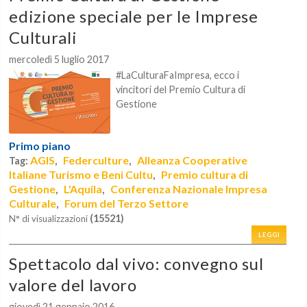
edizione speciale per le Imprese
Culturali
mercoledì 5 luglio 2017
#LaCulturaFaImpresa, ecco i
vincitori del Premio Cultura di
Gestione
Primo piano
AGIS
Federculture
Alleanza Cooperative
Tag:
,
,
Italiane Turismo e Beni Cultu
Premio cultura di
,
Gestione
L'Aquila
Conferenza Nazionale Impresa
,
,
Culturale
Forum del Terzo Settore
,
(15521)
N° di visualizzazioni
LEGGI
Spettacolo dal vivo: convegno sul
valore del lavoro
giovedì 21 gennaio 2016