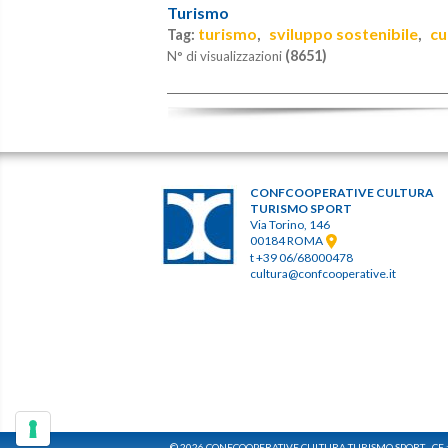
Turismo
turismo
sviluppo sostenibile
cu
Tag:
,
,
(8651)
N° di visualizzazioni
CONFCOOPERATIVE CULTURA
TURISMO SPORT
Via Torino, 146
00184 ROMA
t +39 06/68000478
cultura@confcooperative.it
© 2026 CONFCOOPERATIVE CULTURA TURISMO SPORT - CF 