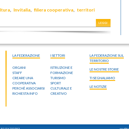
ltura
Invitalia
filiera cooperativa
territori
,
,
,
LEGGI
LA FEDERAZIONE
I SETTORI
LA FEDERAZIONE SUL
TERRITORIO
ORGANI
ISTRUZIONE E
LE NOSTRE STORIE
STAFF
FORMAZIONE
CREARE UNA
TURISMO
TI SEGNALIAMO
COOPERATIVA
SPORT
LE NOTIZIE
PERCHÈ ASSOCIARSI
CULTURALE E
RICHIESTA INFO
CREATIVO
: 80156250583
credit