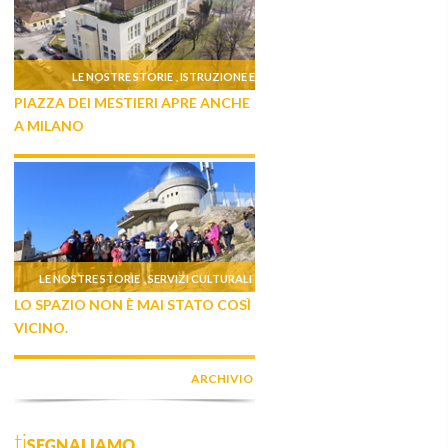
LE NOSTRE STORIE
ISTRUZIONE E
,
PIAZZA DEI MESTIERI APRE ANCHE
FORMAZIONE
A MILANO
LE NOSTRE STORIE
SERVIZI CULTURALI
,
LO SPAZIO NON È MAI STATO COSÌ
VICINO.
ARCHIVIO
tiSEGNALIAMO