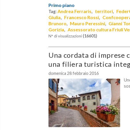
Primo piano
Andrea Ferraris
territori
FederC
Tag:
,
,
Giulia
Francesco Rossi
Confcooperat
,
,
Brunoro
Mauro Peressini
Gianni To
,
,
Gorizia
Assessorato cultura Friuli Ve
,
(16601)
N° di visualizzazioni
Una cordata di imprese c
una filiera turistica inte
domenica 28 febbraio 2016
Un
sos