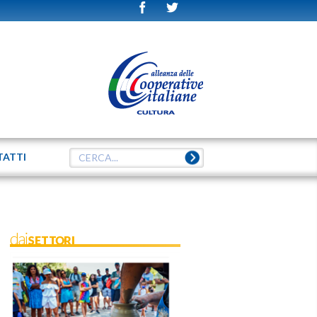
TATTI
daiSETTORI