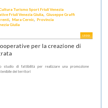
ultura Turismo Sport Friuli Venezia
ive Friuli Venezia Giulia
Giuseppe Graffi
,
rrenti
Mara Cernic
Provincia
,
,
nezia Giulia
LEGGI
ooperative per la creazione di
grata
o studio di fattibilità per realizzare una promozione
tenibile dei territori