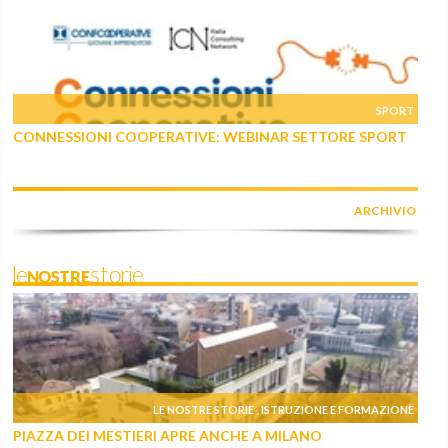
SPORT
CONNESSIONI COOPERATIVE: WEBINAR SETTORE SPORT
ARCHIVIO
leNOSTREstorie
LE NOSTRE STORIE
ISTRUZIONE E FORMAZIONE
,
PIAZZA DEI MESTIERI APRE ANCHE A MILANO