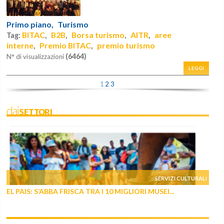
Primo piano,
Turismo
BITAC
B2B
Borsa turismo
AITR
aree
Tag:
,
,
,
,
interne
Premio BITAC
premio turismo
,
,
(6464)
N° di visualizzazioni
LEGGI
1
2
3
daiSETTORI
SERVIZI CULTURALI
EL PAIS: S’ABBA FRISCA TRA I 10 MIGLIORI MUSEI...