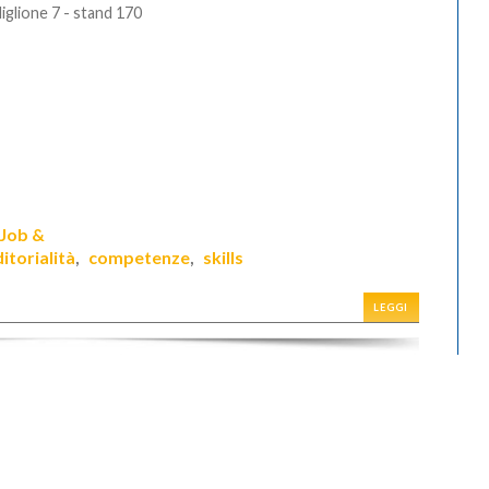
iglione 7 - stand 170
Job &
torialità
competenze
skills
,
,
LEGGI