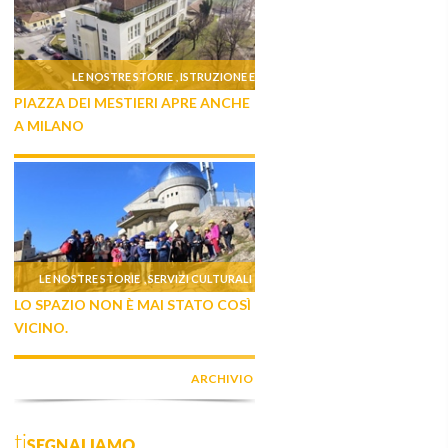
LE NOSTRE STORIE
ISTRUZIONE E
,
PIAZZA DEI MESTIERI APRE ANCHE
FORMAZIONE
A MILANO
LE NOSTRE STORIE
SERVIZI CULTURALI
,
LO SPAZIO NON È MAI STATO COSÌ
VICINO.
ARCHIVIO
tiSEGNALIAMO