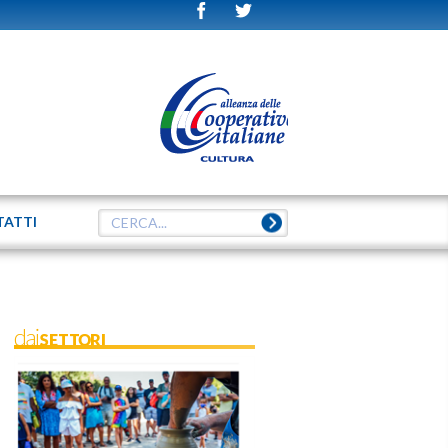
TATTI
daiSETTORI