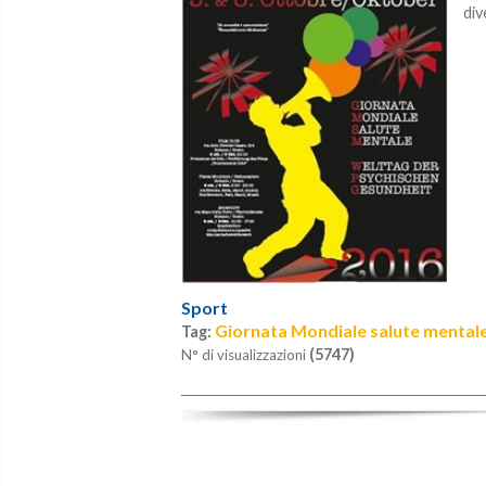
div
Sport
Giornata Mondiale salute mental
Tag:
(5747)
N° di visualizzazioni