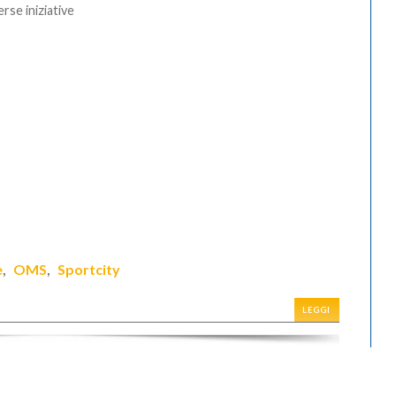
erse iniziative
e
OMS
Sportcity
,
,
LEGGI