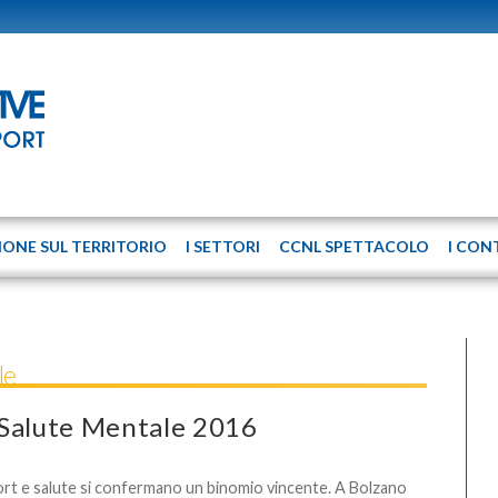
IONE SUL TERRITORIO
I SETTORI
CCNL SPETTACOLO
I CON
le
 Salute Mentale 2016
rt e salute si confermano un binomio vincente. A Bolzano