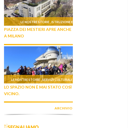
LE NOSTRE STORIE
ISTRUZIONE E
,
PIAZZA DEI MESTIERI APRE ANCHE
FORMAZIONE
A MILANO
LE NOSTRE STORIE
SERVIZI CULTURALI
,
LO SPAZIO NON È MAI STATO COSÌ
VICINO.
ARCHIVIO
tiSEGNALIAMO