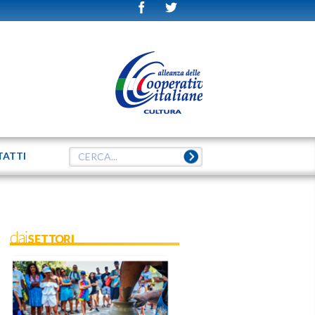
TATTI
daiSETTORI