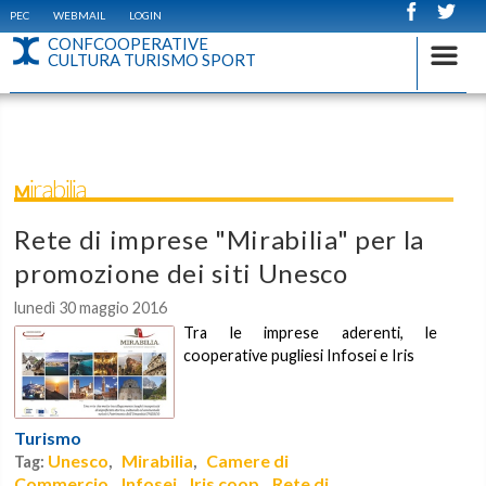
PEC
WEBMAIL
LOGIN
CONFCOOPERATIVE
CULTURA TURISMO SPORT
Mirabilia
Rete di imprese "Mirabilia" per la
promozione dei siti Unesco
lunedì 30 maggio 2016
Tra le imprese aderenti, le
cooperative pugliesi Infosei e Iris
Turismo
Unesco
Mirabilia
Camere di
Tag:
,
,
Commercio
Infosei
Iris coop
Rete di
,
,
,