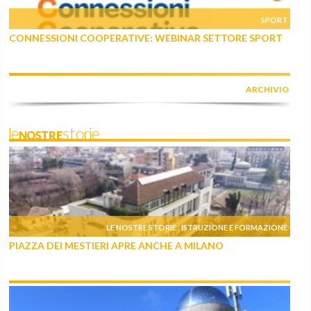
SPORT
CONNESSIONI COOPERATIVE: WEBINAR SETTORE SPORT
ARCHIVIO
leNOSTREstorie
LE NOSTRE STORIE
ISTRUZIONE E FORMAZIONE
,
PIAZZA DEI MESTIERI APRE ANCHE A MILANO