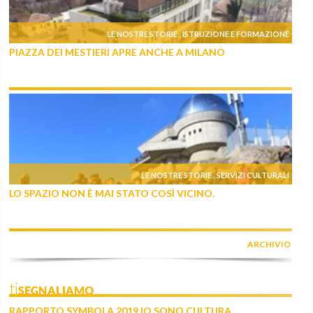
LE NOSTRE STORIE
ISTRUZIONE E FORMAZIONE
,
PIAZZA DEI MESTIERI APRE ANCHE A MILANO
LE NOSTRE STORIE
SERVIZI CULTURALI
,
LO SPAZIO NON È MAI STATO COSÌ VICINO.
ARCHIVIO
tiSEGNALIAMO
RAPPORTO SYMBOLA 2019 IO SONO CULTURA