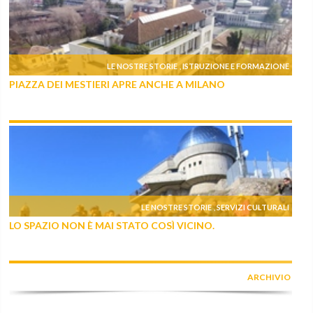
LE NOSTRE STORIE
ISTRUZIONE E FORMAZIONE
,
PIAZZA DEI MESTIERI APRE ANCHE A MILANO
LE NOSTRE STORIE
SERVIZI CULTURALI
,
LO SPAZIO NON È MAI STATO COSÌ VICINO.
ARCHIVIO