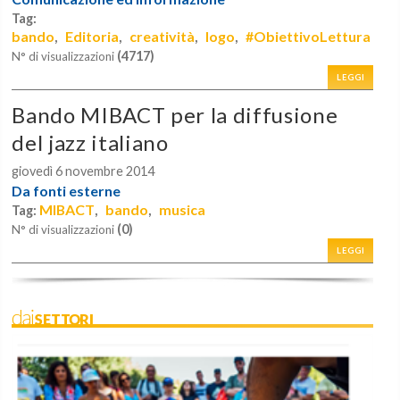
Tag:
bando
Editoria
creatività
logo
#ObiettivoLettura
,
,
,
,
(4717)
N° di visualizzazioni
LEGGI
Bando MIBACT per la diffusione
del jazz italiano
giovedì 6 novembre 2014
Da fonti esterne
MIBACT
bando
musica
Tag:
,
,
(0)
N° di visualizzazioni
LEGGI
daiSETTORI