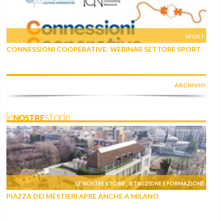
SPORT
CONNESSIONI COOPERATIVE: WEBINAR SETTORE SPORT
ARCHIVIO
leNOSTREstorie
LE NOSTRE STORIE
ISTRUZIONE E FORMAZIONE
,
PIAZZA DEI MESTIERI APRE ANCHE A MILANO