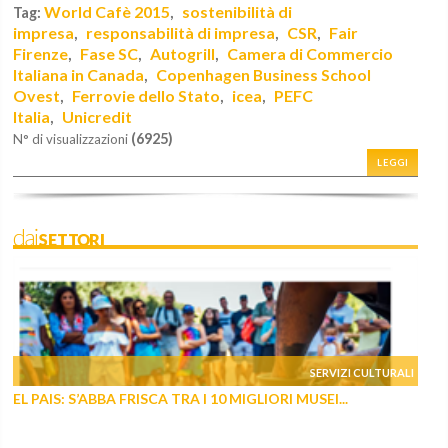
World Cafè 2015
sostenibilità di
Tag:
,
impresa
responsabilità di impresa
CSR
Fair
,
,
,
Firenze
Fase SC
Autogrill
Camera di Commercio
,
,
,
Italiana in Canada
Copenhagen Business School
,
Ovest
Ferrovie dello Stato
icea
PEFC
,
,
,
Italia
Unicredit
,
(6925)
N° di visualizzazioni
LEGGI
daiSETTORI
SERVIZI CULTURALI
EL PAIS: S’ABBA FRISCA TRA I 10 MIGLIORI MUSEI...