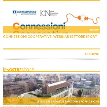
SPORT
CONNESSIONI COOPERATIVE: WEBINAR SETTORE SPORT
ARCHIVIO
leNOSTREstorie
LE NOSTRE STORIE
ISTRUZIONE E FORMAZIONE
,