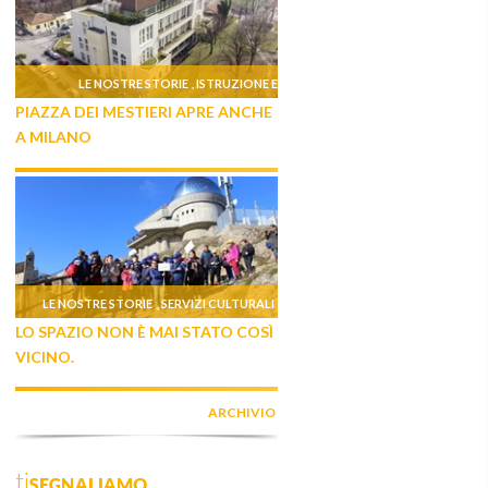
LE NOSTRE STORIE
ISTRUZIONE E
,
PIAZZA DEI MESTIERI APRE ANCHE
FORMAZIONE
A MILANO
LE NOSTRE STORIE
SERVIZI CULTURALI
,
LO SPAZIO NON È MAI STATO COSÌ
VICINO.
ARCHIVIO
tiSEGNALIAMO