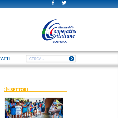
TATTI
daiSETTORI