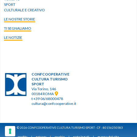
SPORT
CULTURALE E CREATIVO
LE NOSTRE STORIE
TI SEGNALIAMO
LE NOTIZIE
CONFCOOPERATIVE
CULTURA TURISMO
SPORT
Via Torino, 146
00184 ROMA
t +39 06/68000478
cultura@confcooperative.it
© 2026 CONFCOOPERATIVE CULTURA TURISMO SPORT - CF : 80156250583
credits
|
privacy
|
cookie
|
note legali
|
mappa del sito