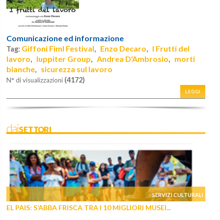
Comunicazione ed informazione
Giffoni Fiml Festival
Enzo Decaro
I Frutti del
Tag:
,
,
lavoro
Iuppiter Group
Andrea D'Ambrosio
morti
,
,
,
bianche
sicurezza sul lavoro
,
(4172)
N° di visualizzazioni
LEGGI
daiSETTORI
SERVIZI CULTURALI
EL PAIS: S’ABBA FRISCA TRA I 10 MIGLIORI MUSEI...