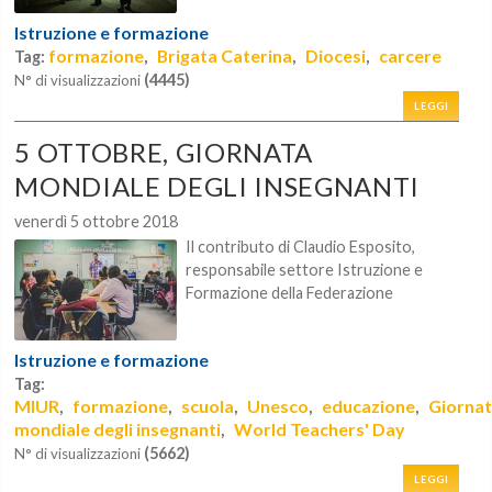
Istruzione e formazione
formazione
Brigata Caterina
Diocesi
carcere
Tag:
,
,
,
(4445)
N° di visualizzazioni
LEGGI
5 OTTOBRE, GIORNATA
MONDIALE DEGLI INSEGNANTI
venerdì 5 ottobre 2018
Il contributo di Claudio Esposito,
responsabile settore Istruzione e
Formazione della Federazione
Istruzione e formazione
Tag:
MIUR
formazione
scuola
Unesco
educazione
Giorna
,
,
,
,
,
mondiale degli insegnanti
World Teachers' Day
,
(5662)
N° di visualizzazioni
LEGGI