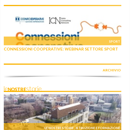
SPORT
CONNESSIONI COOPERATIVE: WEBINAR SETTORE SPORT
ARCHIVIO
leNOSTREstorie
LE NOSTRE STORIE
ISTRUZIONE E FORMAZIONE
,