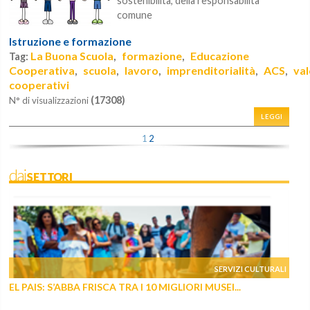
sostenibilità, della responsabilità
comune
Istruzione e formazione
La Buona Scuola
formazione
Educazione
Tag:
,
,
Cooperativa
scuola
lavoro
imprenditorialità
ACS
val
,
,
,
,
,
cooperativi
(17308)
N° di visualizzazioni
LEGGI
1
2
daiSETTORI
SERVIZI CULTURALI
EL PAIS: S’ABBA FRISCA TRA I 10 MIGLIORI MUSEI...