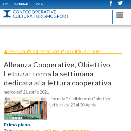
PEC
WEBMAIL
LOGIN
CONFCOOPERATIVE
CULTURA TURISMO SPORT
Alleanza Cooperative Comunicazione
Alleanza Cooperative, Obiettivo
Lettura: torna la settimana
dedicata alla lettura cooperativa
mercoledì 21 aprile 2021
Torna la 2° edizione di Obiettivo
Lettura d
al 23 al 30 Aprile
Primo piano
cooperative
cultura
promozione
Tag:
,
,