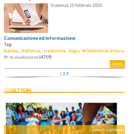
Scadenza 10 febbraio 2020
Comunicazione ed informazione
Tag:
bando
Editoria
creatività
logo
#ObiettivoLettura
,
,
,
,
(4719)
N° di visualizzazioni
LEGGI
1
2
3
daiSETTORI
SERVIZI CULTURALI