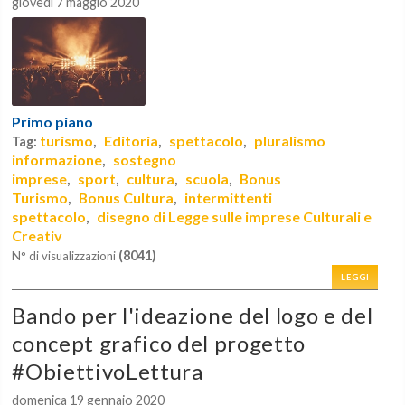
giovedì 7 maggio 2020
Primo piano
turismo
Editoria
spettacolo
pluralismo
Tag:
,
,
,
informazione
sostegno
,
imprese
sport
cultura
scuola
Bonus
,
,
,
,
Turismo
Bonus Cultura
intermittenti
,
,
spettacolo
disegno di Legge sulle imprese Culturali e
,
Creativ
(8041)
N° di visualizzazioni
LEGGI
Bando per l'ideazione del logo e del
concept grafico del progetto
#ObiettivoLettura
domenica 19 gennaio 2020