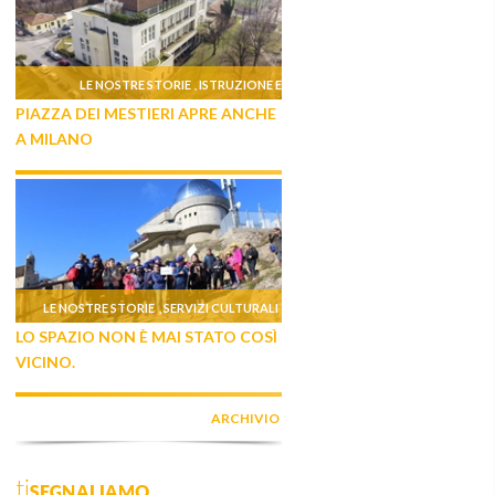
LE NOSTRE STORIE
ISTRUZIONE E
,
PIAZZA DEI MESTIERI APRE ANCHE
FORMAZIONE
A MILANO
LE NOSTRE STORIE
SERVIZI CULTURALI
,
LO SPAZIO NON È MAI STATO COSÌ
VICINO.
ARCHIVIO
tiSEGNALIAMO