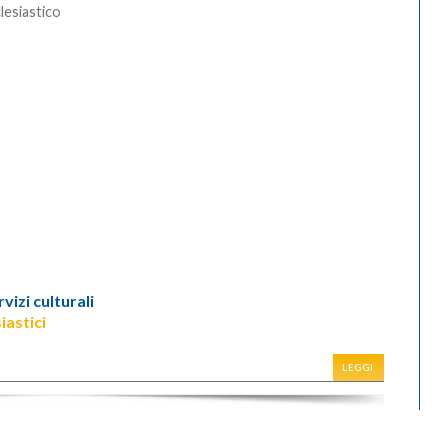
lesiastico
rvizi culturali
iastici
LEGGI