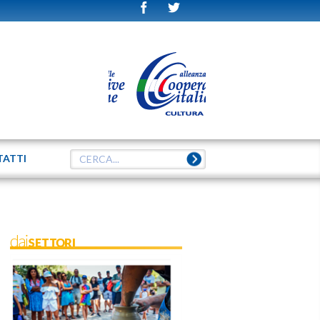
TATTI
daiSETTORI