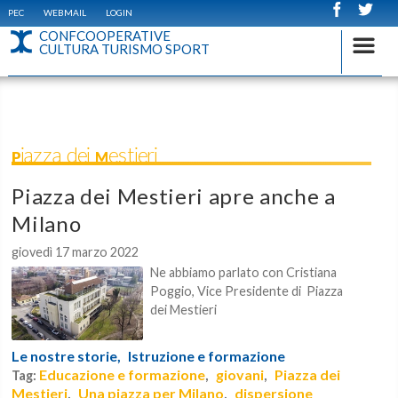
PEC
WEBMAIL
LOGIN
CONFCOOPERATIVE
CULTURA TURISMO SPORT
Piazza dei Mestieri
Piazza dei Mestieri apre anche a
Milano
giovedì 17 marzo 2022
Ne abbiamo parlato con Cristiana
Poggio, Vice Presidente di Piazza
dei Mestieri
Le nostre storie,
Istruzione e formazione
Educazione e formazione
giovani
Piazza dei
Tag:
,
,
Mestieri
Una piazza per Milano
dispersione
,
,