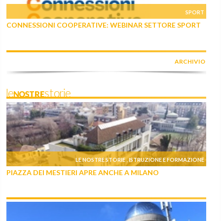
SPORT
CONNESSIONI COOPERATIVE: WEBINAR SETTORE SPORT
ARCHIVIO
leNOSTREstorie
LE NOSTRE STORIE
ISTRUZIONE E FORMAZIONE
,
PIAZZA DEI MESTIERI APRE ANCHE A MILANO